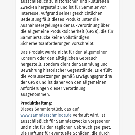
ausschließlich zu historischen und kulturellen
Zwecken hergestellt und ist für Sammler von
Interesse. Aufgrund seiner geschichtlichen
Bedeutung fällt dieses Produkt unter die
Ausnahmeregelungen der EU-Verordnung über
die allgemeine Produktsicherheit (GPSR), die für
Sammlerstücke keine vollständigen
Sicherheitsanforderungen vorschreibt.
Das Produkt wurde nicht für den allgemeinen
Konsum oder den alltäglichen Gebrauch
hergestellt, sondern dient der Sammlung und
Bewahrung historischer Gegenstände. Es erfüllt
die Voraussetzungen gemäß Erwägungsgrund 18
der GPSR und ist daher von den allgemeinen
Anforderungen dieser Verordnung
ausgenommen.
Produkthaftung:
Dieses Sammlerstück, das auf
w
w
w
.
s
a
m
m
l
e
r
s
c
h
m
i
e
d
e
.
d
e
verkauft wird, ist
ausschließlich für Sammlerzwecke vorgesehen
und nicht für den täglichen Gebrauch geeignet.
Die Haftung für eventuelle Schäden, die durch