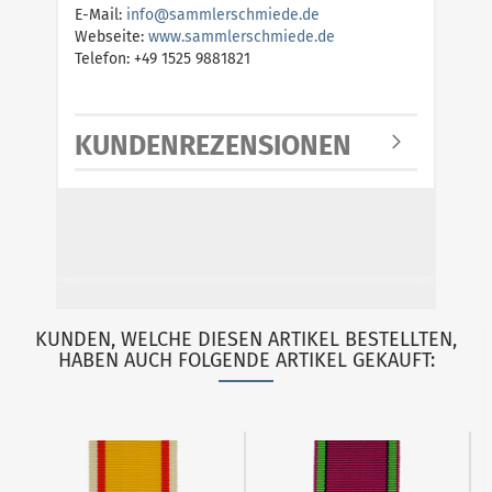
E-Mail:
i
n
f
o
@
s
a
m
m
l
e
r
s
c
h
m
i
e
d
e
.
d
e
Webseite:
w
w
w
.
s
a
m
m
l
e
r
s
c
h
m
i
e
d
e
.
d
e
Telefon: +49 1525 9881821
KUNDENREZENSIONEN
KUNDEN, WELCHE DIESEN ARTIKEL BESTELLTEN,
HABEN AUCH FOLGENDE ARTIKEL GEKAUFT: