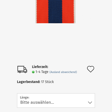
Lieferzeit:
Auf
1-4 Tage
(Ausland abweichend)
den
Lagerbestand:
17
Stück
Merkz
Länge: