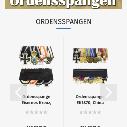
ORDENSSPANGEN
Ordensspange
Ordensspange,
Eisernes Kreuz,
EK1870, China
Hausorden
Medaille,
Hohenzollern,...
Goldenes...