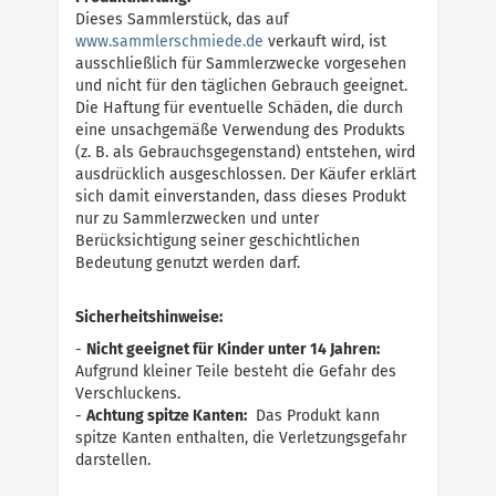
Dieses Sammlerstück, das auf
w
w
w
.
s
a
m
m
l
e
r
s
c
h
m
i
e
d
e
.
d
e
verkauft wird, ist
ausschließlich für Sammlerzwecke vorgesehen
und nicht für den täglichen Gebrauch geeignet.
Die Haftung für eventuelle Schäden, die durch
eine unsachgemäße Verwendung des Produkts
(z. B. als Gebrauchsgegenstand) entstehen, wird
ausdrücklich ausgeschlossen. Der Käufer erklärt
sich damit einverstanden, dass dieses Produkt
nur zu Sammlerzwecken und unter
Berücksichtigung seiner geschichtlichen
Bedeutung genutzt werden darf.
Sicherheitshinweise:
-
Nicht geeignet für Kinder unter 14 Jahren:
Aufgrund kleiner Teile besteht die Gefahr des
Verschluckens.
-
Achtung spitze Kanten:
Das Produkt kann
spitze Kanten enthalten, die Verletzungsgefahr
darstellen.