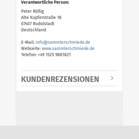
Verantwortliche Person:
Peter Rößig
Alte Kupferstraße 18
07407 Rudolstadt
Deutschland
E-Mail:
i
n
f
o
@
s
a
m
m
l
e
r
s
c
h
m
i
e
d
e
.
d
e
Webseite:
w
w
w
.
s
a
m
m
l
e
r
s
c
h
m
i
e
d
e
.
d
e
Telefon: +49 1525 9881821
KUNDENREZENSIONEN