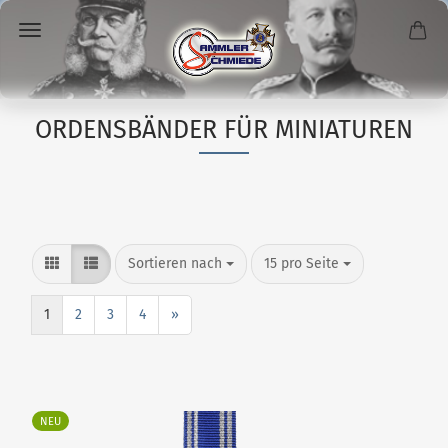
ORDENSBÄNDER FÜR MINIATUREN
Sortieren nach
15 pro Seite
1
2
3
4
»
NEU