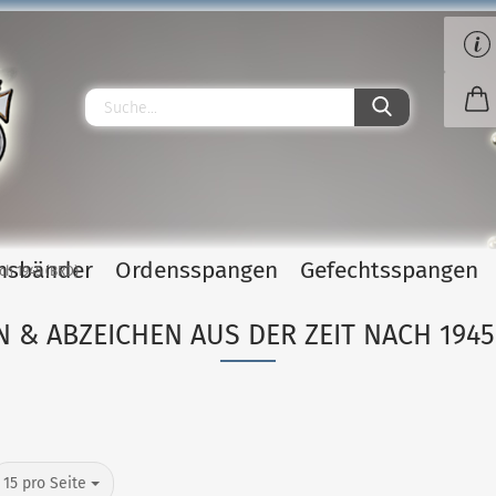
S
P
O
O
T
Herv
Wün
Tra
Pe
nsbänder
Ordensspangen
Gefechtsspangen
ch 1945 (BRD)
Neue Art
 & ABZEICHEN AUS DER ZEIT NACH 1945
15 pro Seite