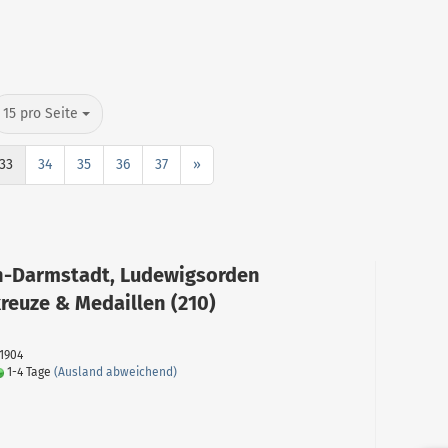
15 pro Seite
33
34
35
36
37
»
-Darmstadt, Ludewigsorden
kreuze & Medaillen (210)
21904
1-4 Tage
(Ausland abweichend)