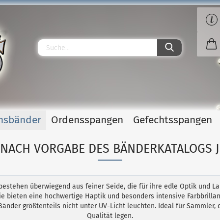
S
P
O
O
T
Herv
Wün
Tra
Pe
nsbänder
Ordensspangen
Gefechtsspangen
Neue Art
NACH VORGABE DES BÄNDERKATALOGS 
stehen überwiegend aus feiner Seide, die für ihre edle Optik und Lan
ie bieten eine hochwertige Haptik und besonders intensive Farbbrillan
Bänder größtenteils nicht unter UV-Licht leuchten. Ideal für Sammler, 
Qualität legen.