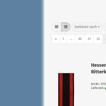
Sortieren nach
«
1
...
30
31
32
Hessen
Ritter
Art.Nr.: 311
Lieferzeit: