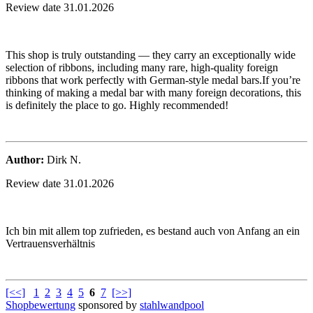
Review date 31.01.2026
This shop is truly outstanding — they carry an exceptionally wide
selection of ribbons, including many rare, high‑quality foreign
ribbons that work perfectly with German‑style medal bars.If you’re
thinking of making a medal bar with many foreign decorations, this
is definitely the place to go. Highly recommended!
Author:
Dirk N.
Review date 31.01.2026
Ich bin mit allem top zufrieden, es bestand auch von Anfang an ein
Vertrauensverhältnis
[<<]
1
2
3
4
5
6
7
[>>]
Shopbewertung
sponsored by
stahlwandpool