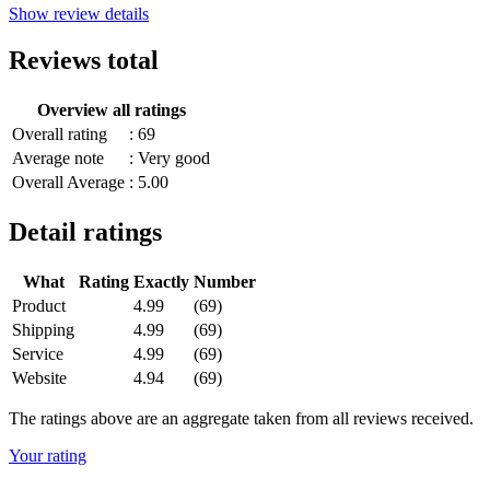
Show review details
Reviews total
Overview all ratings
Overall rating
: 69
Average note
: Very good
Overall Average
: 5.00
Detail ratings
What
Rating
Exactly
Number
Product
4.99
(69)
Shipping
4.99
(69)
Service
4.99
(69)
Website
4.94
(69)
The ratings above are an aggregate taken from all reviews received.
Your rating