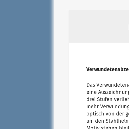
Verwundetenabzei
Das Verwundetena
eine Auszeichnung
drei Stufen verlie
mehr Verwundungen
optisch von der 
um den Stahlhelm 
Motiv stehen blei