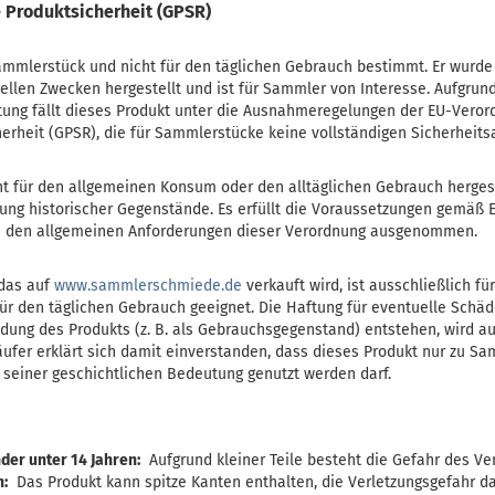
 Produktsicherheit (GPSR)
 Sammlerstück und nicht für den täglichen Gebrauch bestimmt. Er wurde
rellen Zwecken hergestellt und ist für Sammler von Interesse. Aufgrun
tung fällt dieses Produkt unter die Ausnahmeregelungen der EU-Veror
erheit (GPSR), die für Sammlerstücke keine vollständigen Sicherheit
t für den allgemeinen Konsum oder den alltäglichen Gebrauch hergest
g historischer Gegenstände. Es erfüllt die Voraussetzungen gemäß 
n den allgemeinen Anforderungen dieser Verordnung ausgenommen.
das auf
w
w
w
.
s
a
m
m
l
e
r
s
c
h
m
i
e
d
e
.
d
e
verkauft wird, ist ausschließlich 
ür den täglichen Gebrauch geeignet. Die Haftung für eventuelle Schäd
ng des Produkts (z. B. als Gebrauchsgegenstand) entstehen, wird au
ufer erklärt sich damit einverstanden, dass dieses Produkt nur zu 
 seiner geschichtlichen Bedeutung genutzt werden darf.
nder unter 14 Jahren:
Aufgrund kleiner Teile besteht die Gefahr des Ve
n:
Das Produkt kann spitze Kanten enthalten, die Verletzungsgefahr da