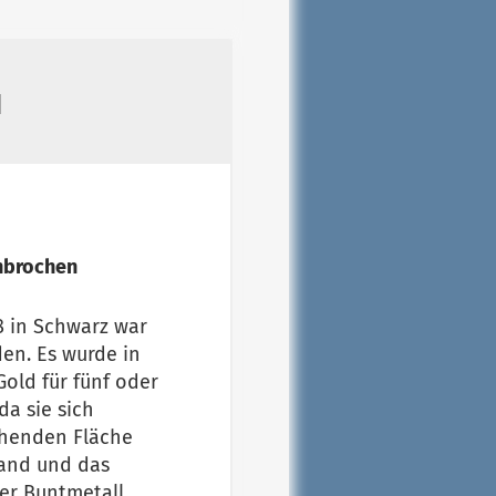
N
hbrochen
 in Schwarz war
en. Es wurde in
Gold für fünf oder
a sie sich
ehenden Fläche
Rand und das
der Buntmetall