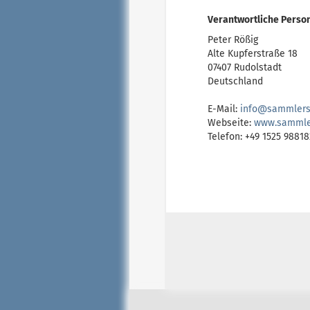
Verantwortliche Person
Peter Rößig
Alte Kupferstraße 18
07407 Rudolstadt
Deutschland
E-Mail:
i
n
f
o
@
s
a
m
m
l
e
r
Webseite:
w
w
w
.
s
a
m
m
l
Telefon: +49 1525 98818