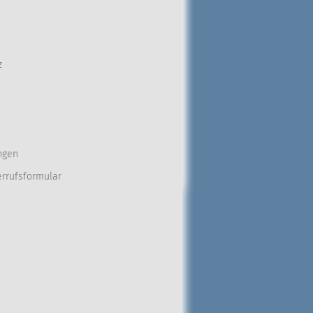
z
ngen
errufsformular