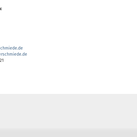
:
s
c
h
m
i
e
d
e
.
d
e
e
r
s
c
h
m
i
e
d
e
.
d
e
21