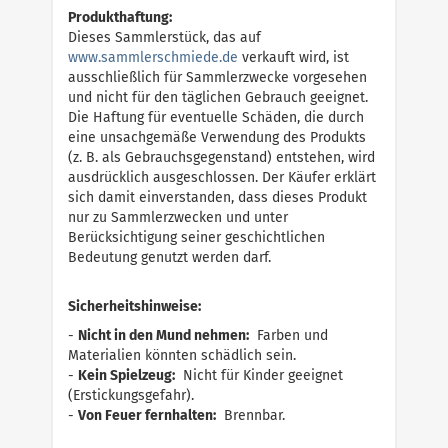
Produkthaftung:
Dieses Sammlerstück, das auf
w
w
w
.
s
a
m
m
l
e
r
s
c
h
m
i
e
d
e
.
d
e
verkauft wird, ist
ausschließlich für Sammlerzwecke vorgesehen
und nicht für den täglichen Gebrauch geeignet.
Die Haftung für eventuelle Schäden, die durch
eine unsachgemäße Verwendung des Produkts
(z. B. als Gebrauchsgegenstand) entstehen, wird
ausdrücklich ausgeschlossen. Der Käufer erklärt
sich damit einverstanden, dass dieses Produkt
nur zu Sammlerzwecken und unter
Berücksichtigung seiner geschichtlichen
Bedeutung genutzt werden darf.
Sicherheitshinweise:
-
Nicht in den Mund nehmen:
Farben und
Materialien könnten schädlich sein.
-
Kein Spielzeug:
Nicht für Kinder geeignet
(Erstickungsgefahr).
-
Von Feuer fernhalten:
Brennbar.