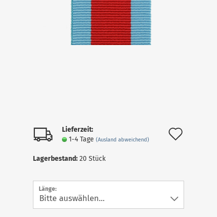
Lieferzeit:
Auf
1-4 Tage
(Ausland abweichend)
den
Lagerbestand:
20
Stück
Merkz
Länge: