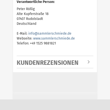
Verantwortliche Person:
Peter Rößig
Alte Kupferstraße 18
07407 Rudolstadt
Deutschland
E-Mail:
i
n
f
o
@
s
a
m
m
l
e
r
s
c
h
m
i
e
d
e
.
d
e
Webseite:
w
w
w
.
s
a
m
m
l
e
r
s
c
h
m
i
e
d
e
.
d
e
Telefon: +49 1525 9881821
KUNDENREZENSIONEN