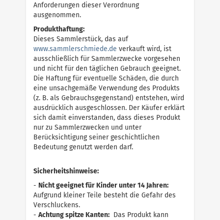
Anforderungen dieser Verordnung
ausgenommen.
Produkthaftung:
Dieses Sammlerstück, das auf
w
w
w
.
s
a
m
m
l
e
r
s
c
h
m
i
e
d
e
.
d
e
verkauft wird, ist
ausschließlich für Sammlerzwecke vorgesehen
und nicht für den täglichen Gebrauch geeignet.
Die Haftung für eventuelle Schäden, die durch
eine unsachgemäße Verwendung des Produkts
(z. B. als Gebrauchsgegenstand) entstehen, wird
ausdrücklich ausgeschlossen. Der Käufer erklärt
sich damit einverstanden, dass dieses Produkt
nur zu Sammlerzwecken und unter
Berücksichtigung seiner geschichtlichen
Bedeutung genutzt werden darf.
Sicherheitshinweise:
-
Nicht geeignet für Kinder unter 14 Jahren:
Aufgrund kleiner Teile besteht die Gefahr des
Verschluckens.
-
Achtung spitze Kanten:
Das Produkt kann