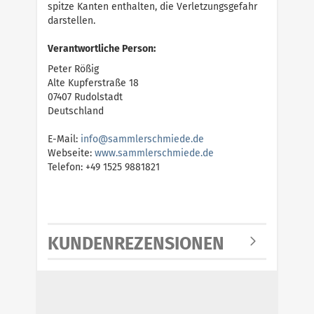
spitze Kanten enthalten, die Verletzungsgefahr
darstellen.
Verantwortliche Person:
Peter Rößig
Alte Kupferstraße 18
07407 Rudolstadt
Deutschland
E-Mail:
i
n
f
o
@
s
a
m
m
l
e
r
s
c
h
m
i
e
d
e
.
d
e
Webseite:
w
w
w
.
s
a
m
m
l
e
r
s
c
h
m
i
e
d
e
.
d
e
Telefon: +49 1525 9881821
KUNDENREZENSIONEN