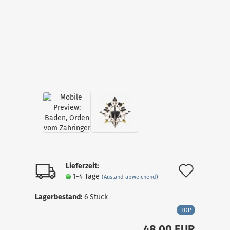
Lieferzeit:
Auf
1-4 Tage
(Ausland abweichend)
den
Lagerbestand:
6
Stück
Merkz
TOP
48,00 EUR